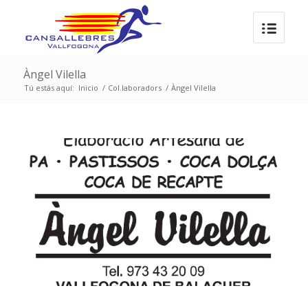
Àngel Vilella
Tú estás aquí:
Inicio
/
Col.laboradors
/
Àngel Vilella