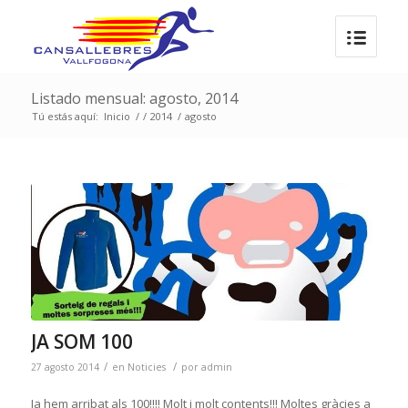
Listado mensual: agosto, 2014
Tú estás aquí:
Inicio
/
/
2014
/
agosto
JA SOM 100
/
/
27 agosto 2014
en
Noticies
por
admin
Ja hem arribat als 100!!!! Molt i molt contents!!! Moltes gràcies a