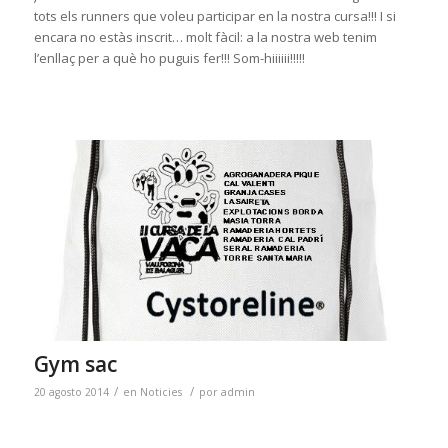
tots els runners que voleu participar en la nostra cursa!!! I si
encara no estàs inscrit… molt fàcil: a la nostra web tenim
l’enllaç per a què ho puguis fer!!! Som-hiiiiii!!!!!
Gym sac
/
/
20 agosto 2014
en
Noticies
por
admin