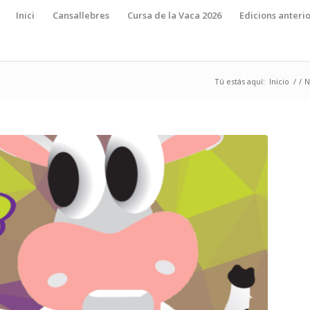
Inici
Cansallebres
Cursa de la Vaca 2026
Edicions anteri
Tú estás aquí:
Inicio
/
/
N