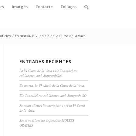
ors
Imatges
Contacte
Enllaços
oticies
/
En marxa, la VI edició de la Cursa de la Vaca
ENTRADAS RECIENTES
La VI Cursa de la Vaca i els Cansallebres
col·laboren amb StargardtGo!
En marxa, la VI edició de la Cursa de la Vaca
Els Cansallebres col.laboren amb Stargardt GO
Ja estan obertes les incripcions per la Vª Cursa
de la Vaca.
Sense vosaltres no es possible MOLTES
GRACIES