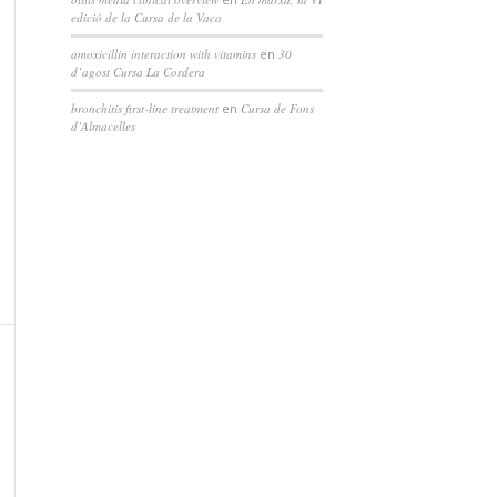
edició de la Cursa de la Vaca
amoxicillin interaction with vitamins
en
30
d’agost Cursa La Cordera
bronchitis first‑line treatment
en
Cursa de Fons
d’Almacelles