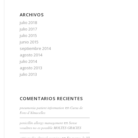
ARCHIVOS
julio 2018
julio 2017
julio 2015
junio 2015
septiembre 2014
agosto 2014
julio 2014
agosto 2013
julio 2013
COMENTARIOS RECIENTES
pneumonia patient information
en
Cursa de
Fons d’Almacelles
penicillin allergy management
en
Sense
vosaltres no es possible MOLTES GRACIES
otitis media clinical overview
en
En marxa, la VI